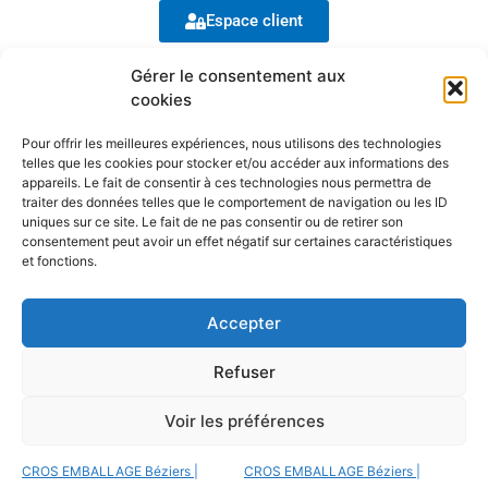
Espace client
Gérer le consentement aux
COORDONNÉES
cookies
CROS EMBALLAGE
Pour offrir les meilleures expériences, nous utilisons des technologies
19 Rue des Artisans, 34500 Béziers
telles que les cookies pour stocker et/ou accéder aux informations des
appareils. Le fait de consentir à ces technologies nous permettra de
04 67 76 30 24
traiter des données telles que le comportement de navigation ou les ID
uniques sur ce site. Le fait de ne pas consentir ou de retirer son
consentement peut avoir un effet négatif sur certaines caractéristiques
commandes@crosemballage.com
et fonctions.
Du lundi au jeudi : 8h - 12h et 14h - 18h
Vendredi : 8h - 12h
Accepter
Refuser
Voir les préférences
Mentions légales
– ©2023 Cros Emballage – Tous droits réservés
CROS EMBALLAGE Béziers |
CROS EMBALLAGE Béziers |